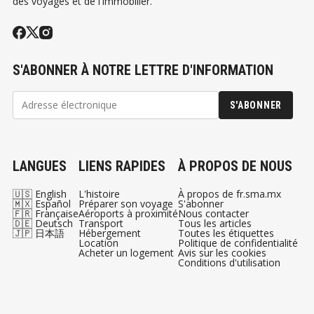
des voyages et de l'immobilier.
S'ABONNER À NOTRE LETTRE D'INFORMATION
S'ABONNER
LANGUES
LIENS RAPIDES
À PROPOS DE NOUS
🇺🇸 English
L'histoire
À propos de fr.sma.mx
🇲🇽 Español
Préparer son voyage
S'abonner
🇫🇷 Française
Aéroports à proximité
Nous contacter
🇩🇪 Deutsch
Transport
Tous les articles
🇯🇵 日本語
Hébergement
Toutes les étiquettes
Location
Politique de confidentialité
Acheter un logement
Avis sur les cookies
Conditions d'utilisation