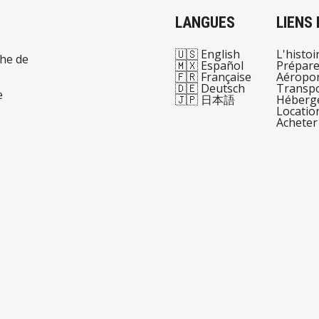
LANGUES
LIENS
🇺🇸 English
L'histoi
che de
🇲🇽 Español
Prépare
🇫🇷 Française
Aéropor
🇩🇪 Deutsch
Transp
e
🇯🇵 日本語
Héberg
Locatio
Acheter