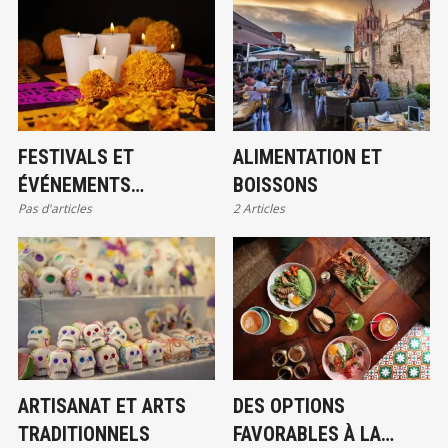
FESTIVALS ET
ALIMENTATION ET
ÉVÉNEMENTS
BOISSONS
Pas d'articles
2 Articles
CULTURELS
ARTISANAT ET ARTS
DES OPTIONS
TRADITIONNELS
FAVORABLES À LA