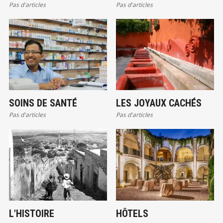
Pas d'articles
Pas d'articles
SANTÉ
SOINS DE SANTÉ
LES JOYAUX CACHÉS
Pas d'articles
Pas d'articles
L'HISTOIRE
HÔTELS